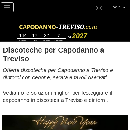
Login
Toggle navigation
2027
144
17
37
6
al
Giorni
Ore
Minuti
Secondi
Discoteche per Capodanno a
Treviso
Offerte discoteche per Capodanno a Treviso e
dintorni con cenone, serata e tavoli riservati
Vediamo le soluzioni migliori per festeggiare il
capodanno in discoteca a Treviso e dintorni.