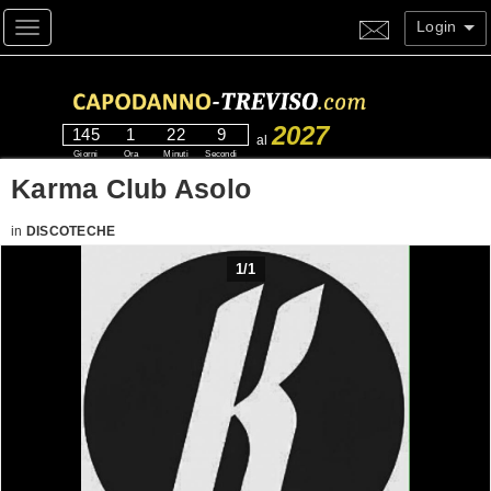
Login
Toggle navigation
2027
145
1
22
9
al
Giorni
Ora
Minuti
Secondi
Karma Club Asolo
in
DISCOTECHE
1
/
1