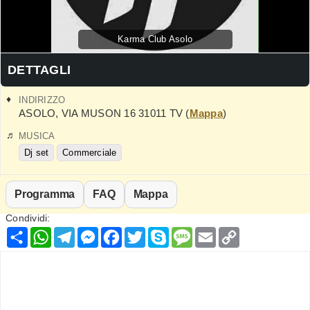
Karma Club Asolo
DETTAGLI
INDIRIZZO
ASOLO
,
VIA MUSON 16
31011
TV
(
Mappa
)
MUSICA
Dj set
Commerciale
Programma
FAQ
Mappa
Condividi:
Condividi
WhatsApp
Telegram
Messenger
Facebook
Twitter
Skype
Message
Email
Copy
Link