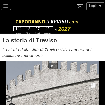
Login
Toggle navigation
2027
144
12
37
48
al
Giorni
Ore
Minuti
Secondi
La storia di Treviso
La storia della città di Treviso rivive ancora nei
bellissimi monumenti
1
/
1