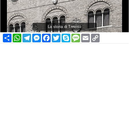
La storia di Treviso
Condividi
WhatsApp
Telegram
Messenger
Facebook
Twitter
Skype
Message
Email
Copy
Link