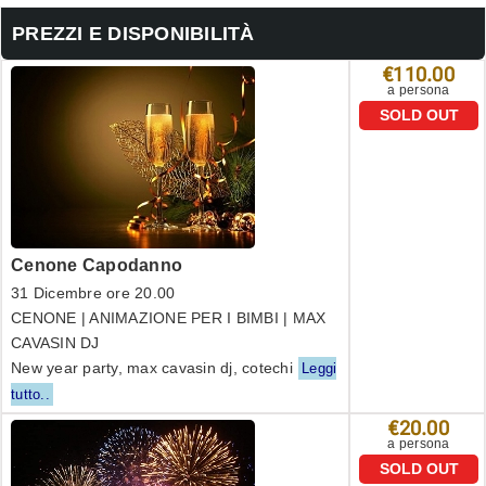
PREZZI E DISPONIBILITÀ
€110.00
a persona
SOLD OUT
Cenone Capodanno
31 Dicembre ore 20.00
CENONE | ANIMAZIONE PER I BIMBI | MAX
CAVASIN DJ
New year party, max cavasin dj, cotechi
Leggi
tutto..
€20.00
a persona
SOLD OUT