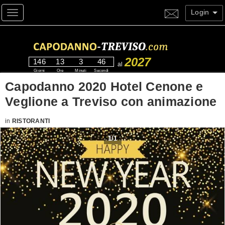
Login
Toggle navigation
2027
146
13
3
45
al
Giorni
Ore
Minuti
Secondi
Capodanno 2020 Hotel Cenone e
Veglione a Treviso con animazione
in
RISTORANTI
1
/
1