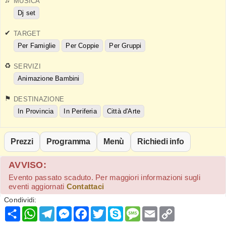
MUSICA
Dj set
TARGET
Per Famiglie
Per Coppie
Per Gruppi
SERVIZI
Animazione Bambini
DESTINAZIONE
In Provincia
In Periferia
Città d'Arte
Prezzi
Programma
Menù
Richiedi info
AVVISO:
Evento passato scaduto. Per maggiori informazioni sugli
eventi aggiornati
Contattaci
Condividi:
Condividi
WhatsApp
Telegram
Messenger
Facebook
Twitter
Skype
Message
Email
Copy
Link