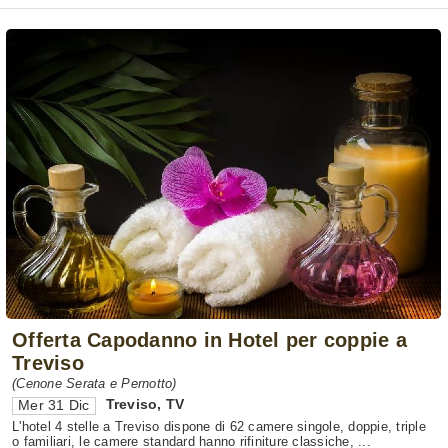
Offerta Capodanno in Hotel per coppie a
Treviso
(Cenone Serata e Pernotto)
Treviso
,
TV
Mer 31 Dic
L'hotel 4 stelle a Treviso dispone di 62 camere singole, doppie, triple
o familiari, le camere standard hanno rifiniture classiche, ...