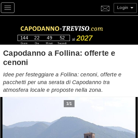
Login
Toggle navigation
2027
144
22
49
51
al
Giorni
Ore
Minuti
Secondi
Capodanno a Follina: offerte e
cenoni
Idee per festeggiare a Follina: cenoni, offerte e
pacchetti per una serata di Capodanno tra
atmosfera locale e proposte nella zona.
1
/
1