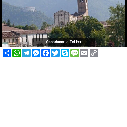
Capodanno a Follina
Condividi
WhatsApp
Telegram
Messenger
Facebook
Twitter
Skype
Message
Email
Copy
Link